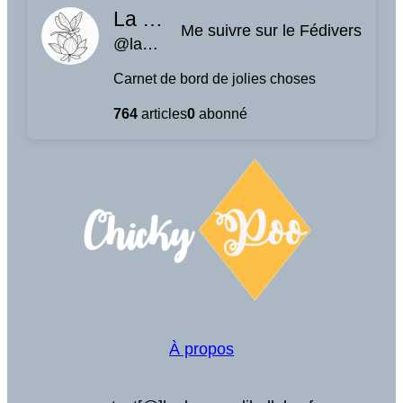
La planque à libellules
Me suivre sur le Fédivers
@laplanquealibellules.fr@www.laplanquealibellules.fr
Carnet de bord de jolies choses
764
articles
0
abonné
À propos