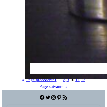
«
Page précédente
1
…
8
9
10
11
12
Page suivante
»
Facebook
Twitter
Instagram
Pinterest
Flux RSS