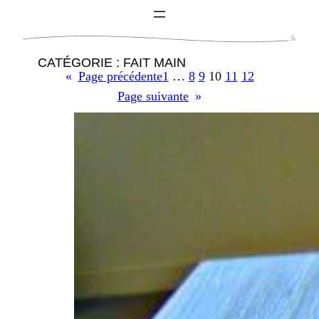
CATÉGORIE :
FAIT MAIN
«
Page précédente
1
…
8
9
10
11
12
Page suivante
»