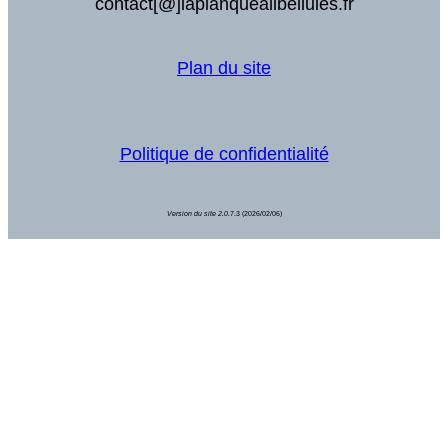
contact[@]laplanquealibellules.fr
Plan du site
Politique de confidentialité
Version du site 2.0.
7.3 (2026/02/06)