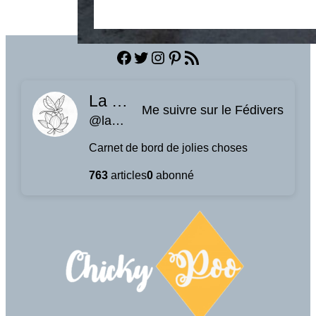
Facebook
Twitter
Instagram
Pinterest
Flux RSS
La planque à libellules
Me suivre sur le Fédivers
@laplanquealibellules.fr@www.laplanquealibellules.fr
Carnet de bord de jolies choses
763
articles
0
abonné