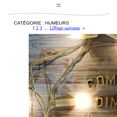
CATÉGORIE :
HUMEURS
1
2
3
…
12
Page suivante
»