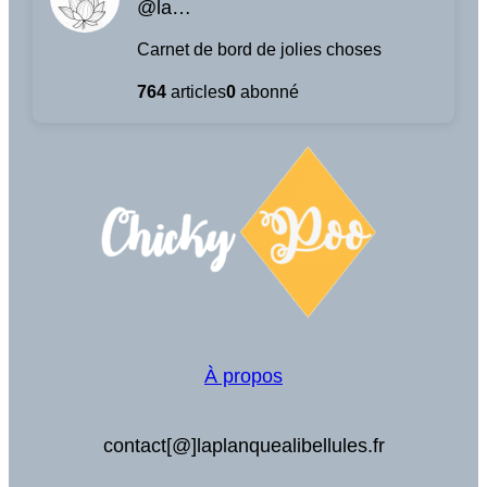
@laplanquealibellules.fr@www.laplanquealibellules.fr
Carnet de bord de jolies choses
764
articles
0
abonné
À propos
contact[@]laplanquealibellules.fr