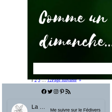
1
2
3
…
12
Page suivante
»
Facebook
Twitter
Instagram
Pinterest
Flux RSS
La planque à libellules
Me suivre sur le Fédivers