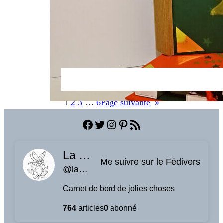
1
2
3
…
6
Page suivante
»
Facebook
Twitter
Instagram
Pinterest
Flux RSS
La planque à libellules
Me suivre sur le Fédivers
@laplanquealibellules.fr@www.laplanquealibellules.fr
Carnet de bord de jolies choses
764
articles
0
abonné