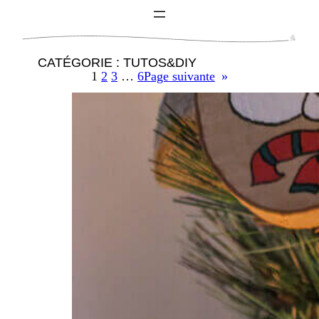
CATÉGORIE :
TUTOS&DIY
1
2
3
…
6
Page suivante
»