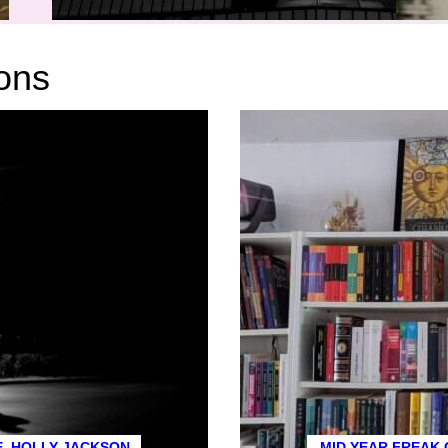
ions
E, HOLLY JACKSON
MID YEAR FREAK 