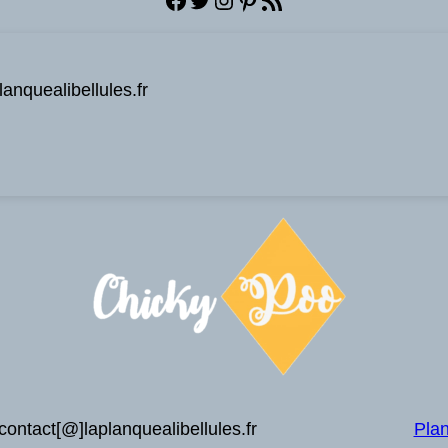
anquealibellules.fr
contact[@]laplanquealibellules.fr
Plan