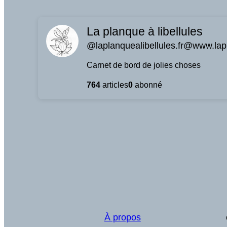
La planque à libellules
@laplanquealibellules.fr@www.lapl
Carnet de bord de jolies choses
764
articles
0
abonné
À propos