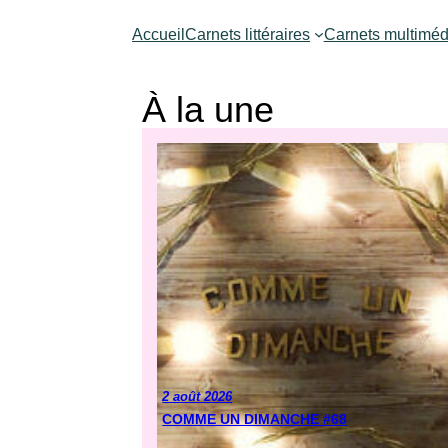
Aller
Accueil
Carnets littéraires
Carnets multiméd
au
contenu
À la une
2 août 2026
COMME UN DIMANCHE #68