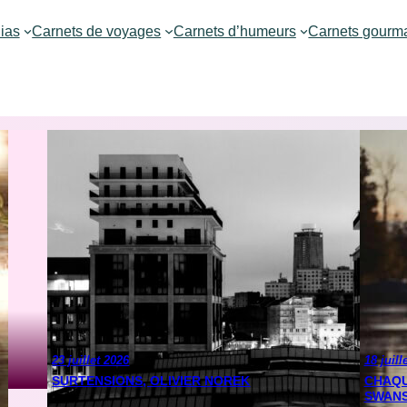
ias
Carnets de voyages
Carnets d’humeurs
Carnets gourm
23 juillet 2026
18 juill
SURTENSIONS, OLIVIER NOREK
CHAQU
SWAN