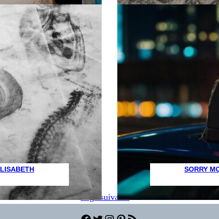
ELISABETH
SORRY MO
Page suivante
»
Facebook
Twitter
Instagram
Pinterest
Flux RSS