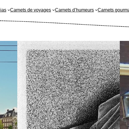
ias
Carnets de voyages
Carnets d’humeurs
Carnets gourm