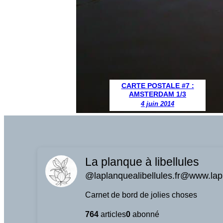
CARTE POSTALE #7 :
AMSTERDAM 1/3
4 juin 2014
La planque à libellules
@laplanquealibellules.fr@www.lapl
Carnet de bord de jolies choses
764
articles
0
abonné