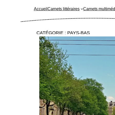
Accueil
Carnets littéraires
Carnets multiméd
CATÉGORIE :
PAYS-BAS