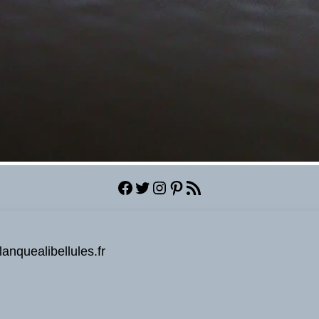
Facebook
Twitter
Instagram
Pinterest
Flux RSS
anquealibellules.fr