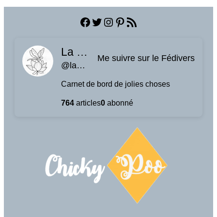
Facebook
Twitter
Instagram
Pinterest
Flux RSS
La planque à libellules
Me suivre sur le Fédivers
@laplanquealibellules.fr@www.laplanquealibellules.fr
Carnet de bord de jolies choses
764
articles
0
abonné