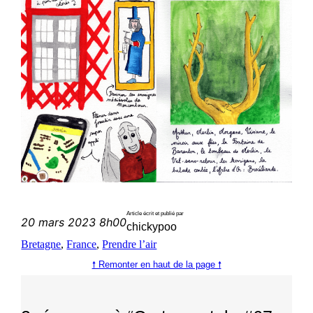
Article écrit et publié par
20 mars 2023 8h00
chickypoo
Bretagne
, 
France
, 
Prendre l’air
🠕 Remonter en haut de la page 🠕