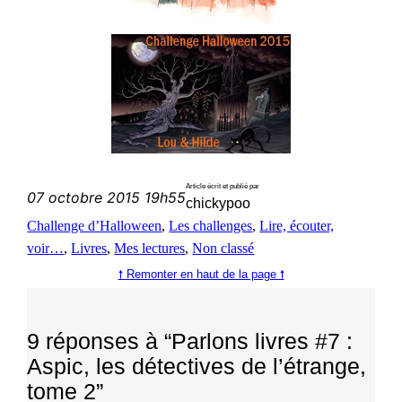
Article écrit et publié par
07 octobre 2015 19h55
chickypoo
Challenge d’Halloween
, 
Les challenges
, 
Lire, écouter,
voir…
, 
Livres
, 
Mes lectures
, 
Non classé
🠕 Remonter en haut de la page 🠕
9 réponses à “Parlons livres #7 :
Aspic, les détectives de l’étrange,
tome 2”