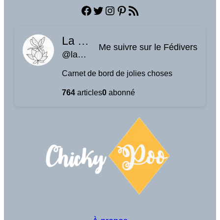
Facebook
Twitter
Instagram
Pinterest
Flux RSS
La planque à libellules
Me suivre sur le Fédivers
@laplanquealibellules.fr@www.laplanquealibellules.fr
Carnet de bord de jolies choses
764
articles
0
abonné