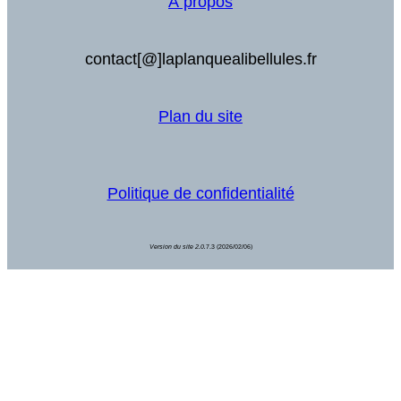
À propos
contact[@]laplanquealibellules.fr
Plan du site
Politique de confidentialité
Version du site 2.0.
7.3 (2026/02/06)