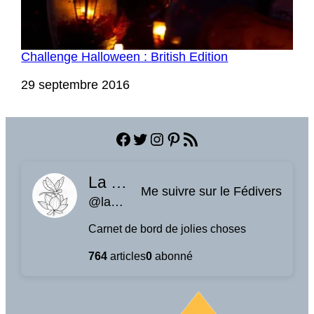
Challenge Halloween : British Edition
Date
29 septembre 2016
Facebook
Twitter
Instagram
Pinterest
Flux RSS
La planque à libellules
Me suivre sur le Fédivers
@laplanquealibellules.fr@www.laplanquealibellules.fr
Carnet de bord de jolies choses
764
articles
0
abonné