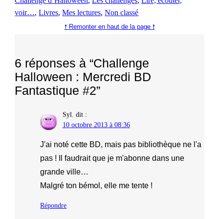
Challenge d’Halloween
, 
Les challenges
, 
Lire, écouter,
voir…
, 
Livres
, 
Mes lectures
, 
Non classé
🠕 Remonter en haut de la page 🠕
6 réponses à “Challenge
Halloween : Mercredi BD
Fantastique #2”
Syl.
dit :
10 octobre 2013 à 08:36
J'ai noté cette BD, mais pas bibliothèque ne l'a
pas ! Il faudrait que je m'abonne dans une
grande ville…
Malgré ton bémol, elle me tente !
Répondre