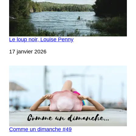
Le loup noir, Louise Penny
Date
17 janvier 2026
Comme un dimanche #49