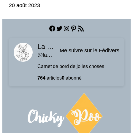
Date
20 août 2023
Facebook
Twitter
Instagram
Pinterest
Flux RSS
La planque à libellules
Me suivre sur le Fédivers
@laplanquealibellules.fr@www.laplanquealibellules.fr
Carnet de bord de jolies choses
764
articles
0
abonné