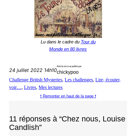
Lu dans le cadre du
Tour du
Monde en 80 livres
Article écrit et publié par
24 juillet 2022 14h10
chickypoo
Challenge British Mysteries
, 
Les challenges
, 
Lire, écouter,
voir…
, 
Livres
, 
Mes lectures
🠕 Remonter en haut de la page 🠕
11 réponses à “Chez nous, Louise
Candlish”