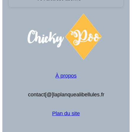
À propos
contact[@]laplanquealibellules.fr
Plan du site