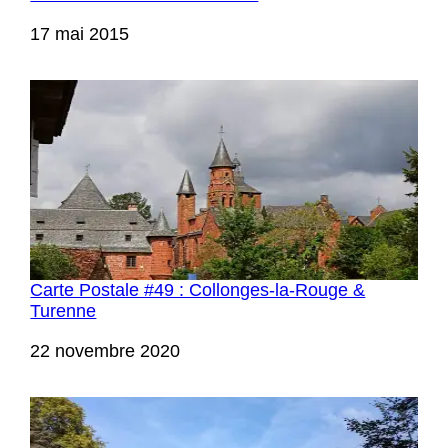
Date
17 mai 2015
Carte Postale #49 : Collonges-la-Rouge &
Turenne
Date
22 novembre 2020