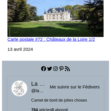
Carte postale #72 : Châteaux de la Loire 1/2
Date
13 avril 2024
Facebook
Twitter
Instagram
Pinterest
Flux RSS
La planque à libellules
Me suivre sur le Fédivers
@laplanquealibellules.fr@www.laplanquealibellules.fr
Carnet de bord de jolies choses
764
articles
0
abonné