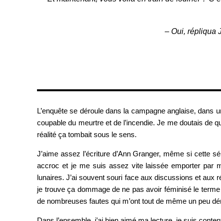
– Oui, répliqua 
L’enquête se déroule dans la campagne anglaise, dans un to
coupable du meurtre et de l’incendie. Je me doutais de qu
réalité ça tombait sous le sens.
J’aime assez l’écriture d’Ann Granger, même si cette sér
accroc et je me suis assez vite laissée emporter par ma
lunaires. J’ai souvent souri face aux discussions et aux r
je trouve ça dommage de ne pas avoir féminisé le terme p
de nombreuses fautes qui m’ont tout de même un peu dé
Dans l’ensemble, j’ai bien aimé ma lecture, je suis contente 