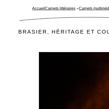
Aller
Accueil
Carnets littéraires
Carnets multiméd
au
contenu
BRASIER, HÉRITAGE ET CO