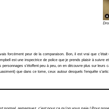
Dro
avais forcément peur de la comparaison. Bon, il est vrai que c’étai
pbell est une inspectrice de police que je prends plaisir à suivre et
s personnages s’étoffent peu à peu, on en découvre plus sur leurs car
quasiment) que dans ce tome, ceux autour desquels l’enquête s’art
est normal, remarquez, c’est pour ça qu’on vous paie ! Pour poser