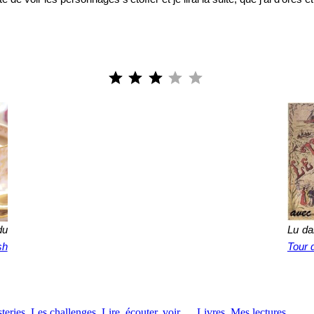
Note : 3 sur 5.
du
Lu da
sh
Tour 
teries
, 
Les challenges
, 
Lire, écouter, voir…
, 
Livres
, 
Mes lectures