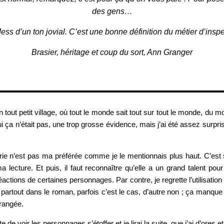
des gens…
Jess d’un ton jovial. C’est une bonne définition du métier d’inspe
Brasier, héritage et coup du sort, Ann Granger
ut petit village, où tout le monde sait tout sur tout le monde, du moi
i ça n’était pas, une trop grosse évidence, mais j’ai été assez surpri
ie n’est pas ma préférée comme je le mentionnais plus haut. C’est s
 lecture. Et puis, il faut reconnaître qu’elle a un grand talent pou
éactions de certaines personnages. Par contre, je regrette l’utilisat
artout dans le roman, parfois c’est le cas, d’autre non ; ça manque c
rangée.
de voir les personnages s’étoffer et je lirai la suite, que j’ai d’ores e