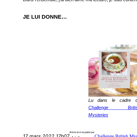
JE LUI DONNE…
Lu dans le cadre 
Challenge Briti
Mysteries
Article écrit et publié par
17 mars 2022 17h07
Challenge British Mys