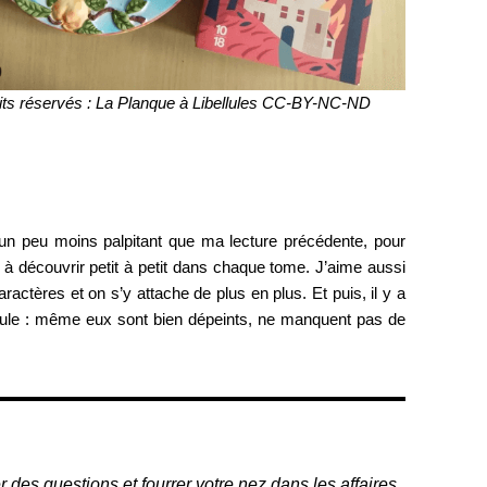
its réservés : La Planque à Libellules CC-BY-NC-ND
t un peu moins palpitant que ma lecture précédente, pour
 à découvrir petit à petit dans chaque tome. J’aime aussi
actères et on s’y attache de plus en plus. Et puis, il y a
icule : même eux sont bien dépeints, ne manquent pas de
 des questions et fourrer votre nez dans les affaires