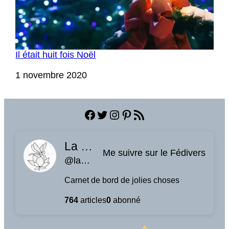
Il était huit fois Noël
Date
1 novembre 2020
Facebook
Twitter
Instagram
Pinterest
Flux RSS
La planque à libellules
Me suivre sur le Fédivers
@laplanquealibellules.fr@www.laplanquealibellules.fr
Carnet de bord de jolies choses
764
articles
0
abonné