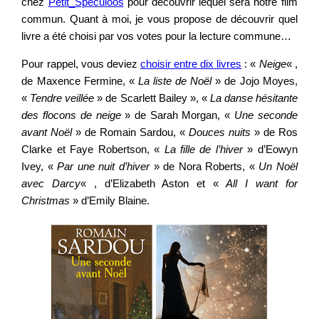
chez
Petit_Speculoos
pour découvrir lequel sera notre film
commun. Quant à moi, je vous propose de découvrir quel
livre a été choisi par vos votes pour la lecture commune…
Pour rappel, vous deviez
choisir entre dix livres
: «
Neige
« ,
de Maxence Fermine, «
La liste de Noël
» de Jojo Moyes,
«
Tendre veillée
» de Scarlett Bailey », «
La danse hésitante
des flocons de neige
» de Sarah Morgan, «
Une seconde
avant Noël
» de Romain Sardou, «
Douces nuits
» de Ros
Clarke et Faye Robertson, «
La fille de l’hiver
» d’Eowyn
Ivey, «
Par une nuit d’hiver
» de Nora Roberts, «
Un Noël
avec Darcy
« , d’Elizabeth Aston et «
All I want for
Christmas
» d’Emily Blaine.