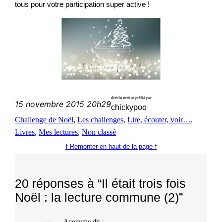
tous pour votre participation super active !
Article écrit et publié par
15 novembre 2015 20h29
chickypoo
Challenge de Noël
, 
Les challenges
, 
Lire, écouter, voir…
, 
Livres
, 
Mes lectures
, 
Non classé
🠕 Remonter en haut de la page 🠕
20 réponses à “Il était trois fois
Noël : la lecture commune (2)”
Anonyme
dit :