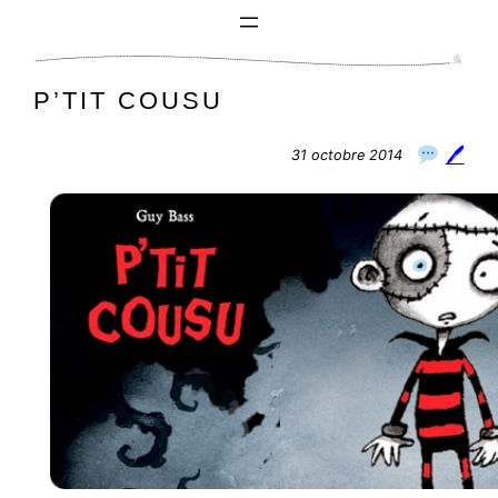
Aller
au
contenu
P’TIT COUSU
🖊
31 octobre 2014