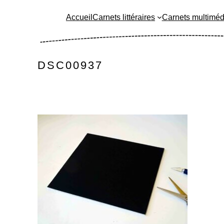
Aller
Accueil
Carnets littéraires
Carnets multiméd
au
contenu
DSC00937