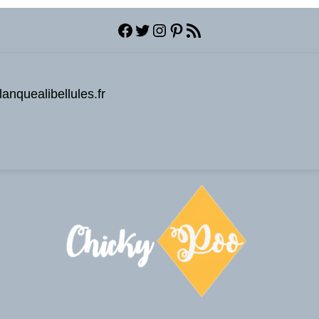
Facebook
Twitter
Instagram
Pinterest
Flux RSS
anquealibellules.fr