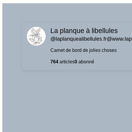
La planque à libellules
@laplanquealibellules.fr@www.lapl
Carnet de bord de jolies choses
764
articles
0
abonné