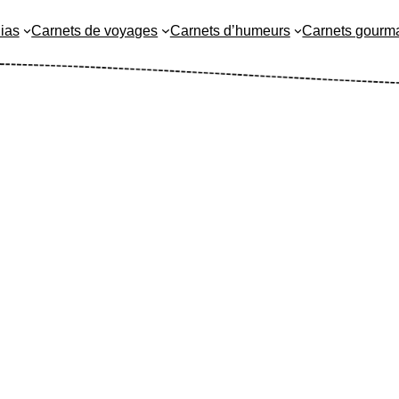
ias
Carnets de voyages
Carnets d’humeurs
Carnets gourm