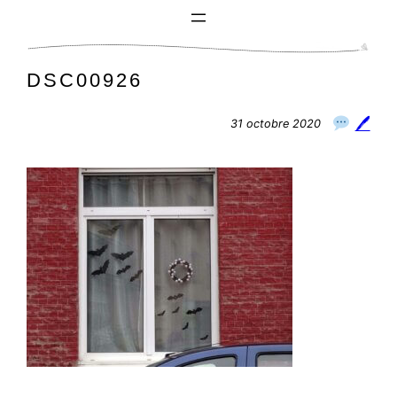
Aller
au
contenu
DSC00926
🖊
31 octobre 2020