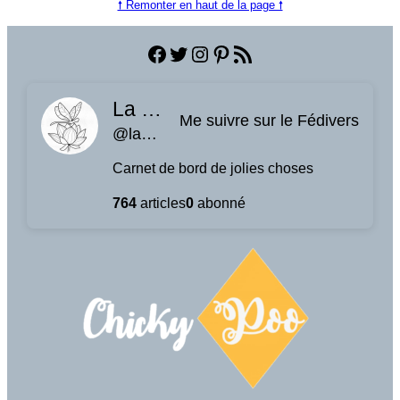
🠕 Remonter en haut de la page 🠕
Facebook
Twitter
Instagram
Pinterest
Flux RSS
La planque à libellules
Me suivre sur le Fédivers
@laplanquealibellules.fr@www.laplanquealibellules.fr
Carnet de bord de jolies choses
764
articles
0
abonné