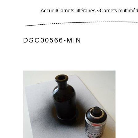
Aller
Accueil
Carnets littéraires
Carnets multiméd
au
contenu
DSC00566-MIN