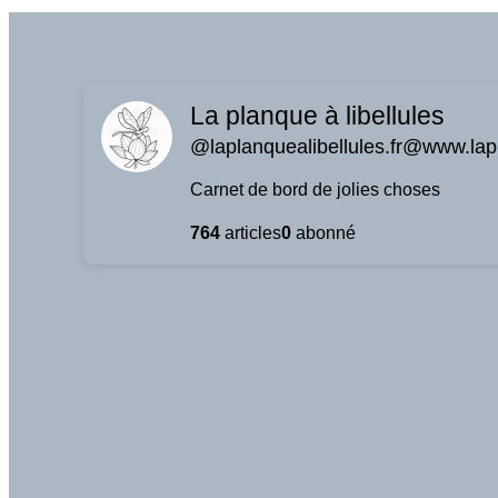
La planque à libellules
@laplanquealibellules.fr@www.lapl
Carnet de bord de jolies choses
764
articles
0
abonné