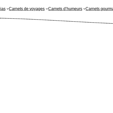
ias
Carnets de voyages
Carnets d’humeurs
Carnets gourm