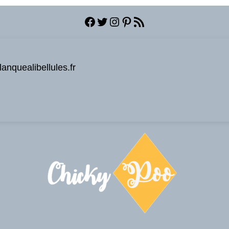
Facebook
Twitter
Instagram
Pinterest
Flux RSS
anquealibellules.fr