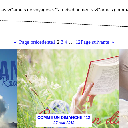
ias
Carnets de voyages
Carnets d’humeurs
Carnets gourm
«
Page précédente
1
2
3
4
…
12
Page suivante
»
COMME UN DIMANCHE #12
27 mai 2018