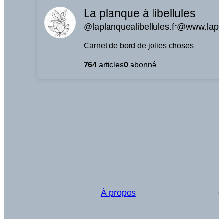
La planque à libellules
@laplanquealibellules.fr@www.lapl
Carnet de bord de jolies choses
764
articles
0
abonné
À propos