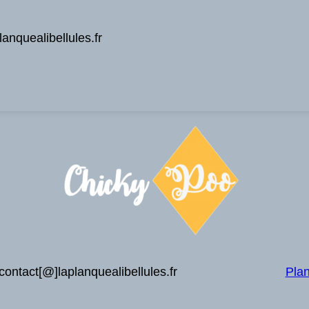
anquealibellules.fr
contact[@]laplanquealibellules.fr
Plan