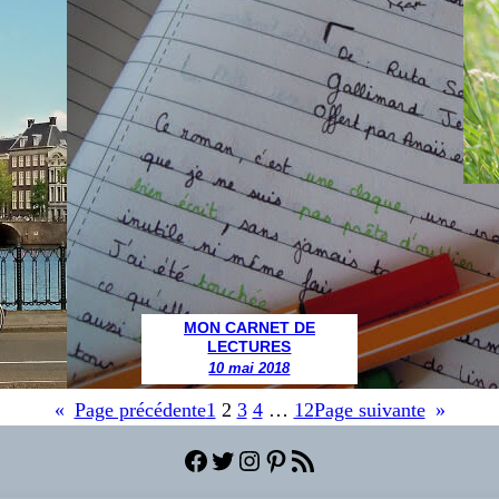
MON CARNET DE
LECTURES
10 mai 2018
«
Page précédente
1
2
3
4
…
12
Page suivante
»
Facebook
Twitter
Instagram
Pinterest
Flux RSS