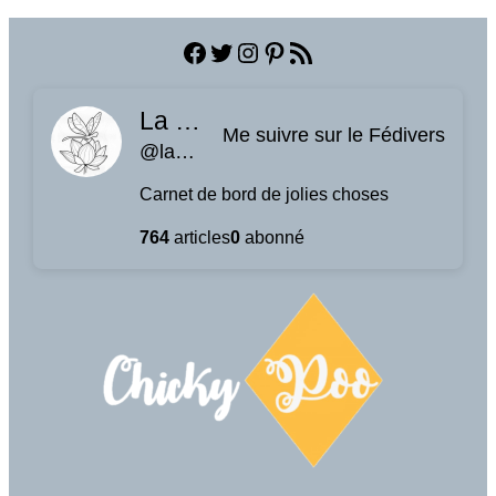
Facebook
Twitter
Instagram
Pinterest
Flux RSS
La planque à libellules
Me suivre sur le Fédivers
@laplanquealibellules.fr@www.laplanquealibellules.fr
Carnet de bord de jolies choses
764
articles
0
abonné