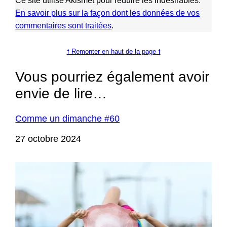
Ce site utilise Akismet pour réduire les indésirables.
En savoir plus sur la façon dont les données de vos
commentaires sont traitées
.
🠕 Remonter en haut de la page 🠕
Vous pourriez également avoir
envie de lire…
Comme un dimanche #60
Date
27 octobre 2024