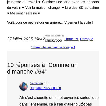
jeunesse au travail ♥ Cuisiner une tarte avec les abricots
du voisin ♥ Voir la maison changer ♥ Lire des BD au calme
♥ Me sentir sereine ♥
Voilà pour ce petit retour en arrière… Vivement la suite !
Article écrit et publié par
27 juillet 2025 16h42
Humeurs
, 
Lifestyle
chickypoo
🠕 Remonter en haut de la page 🠕
10 réponses à “Comme un
dimanche #64”
Samarian
dit :
30 juillet 2025 à 00:58
Ah c’est chouette de te retrouver ici, surtout que
dans l’ensemble, ça à l’air d’aller plutôt pas