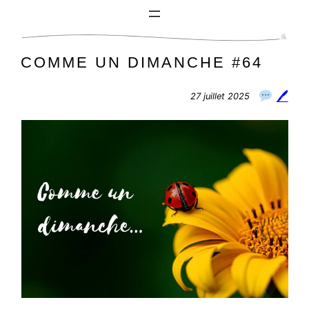
Aller
au
contenu
COMME UN DIMANCHE #64
🖊
27 juillet 2025