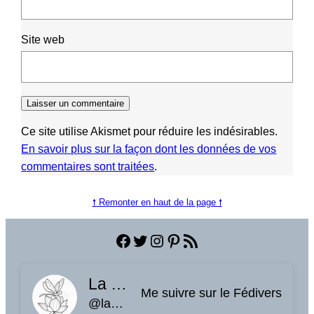
Site web
Ce site utilise Akismet pour réduire les indésirables.
En savoir plus sur la façon dont les données de vos
commentaires sont traitées
.
🠕 Remonter en haut de la page 🠕
Facebook
Twitter
Instagram
Pinterest
Flux RSS
La planque à libellules
Me suivre sur le Fédivers
@laplanquealibellules.fr@www.laplanquealibellules.fr