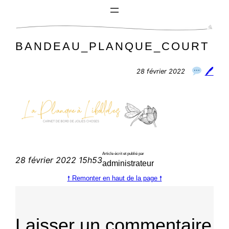
Aller
au
contenu
BANDEAU_PLANQUE_COURT
🖊
28 février 2022
Article écrit et publié par
28 février 2022 15h53
administrateur
🠕 Remonter en haut de la page 🠕
Laisser un commentaire