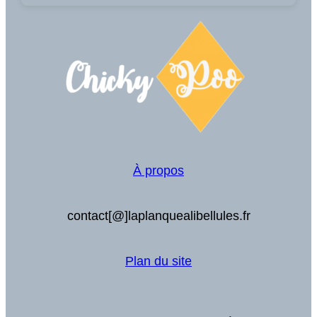
À propos
contact[@]laplanquealibellules.fr
Plan du site