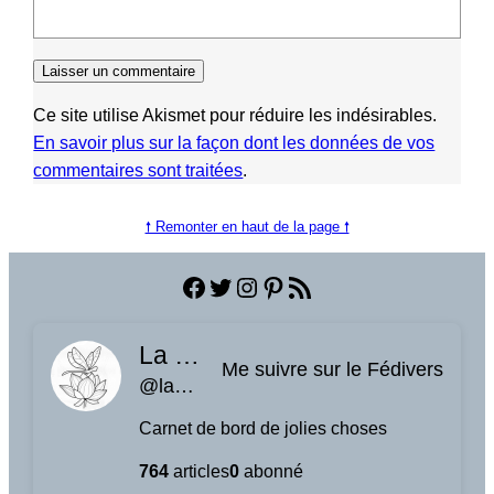
Ce site utilise Akismet pour réduire les indésirables.
En savoir plus sur la façon dont les données de vos
commentaires sont traitées
.
🠕 Remonter en haut de la page 🠕
Facebook
Twitter
Instagram
Pinterest
Flux RSS
La planque à libellules
Me suivre sur le Fédivers
@laplanquealibellules.fr@www.laplanquealibellules.fr
Carnet de bord de jolies choses
764
articles
0
abonné