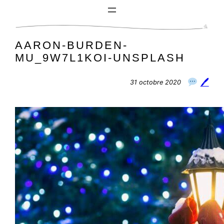
Aller
au
contenu
AARON-BURDEN-
MU_9W7L1KOI-UNSPLASH
🖊
31 octobre 2020