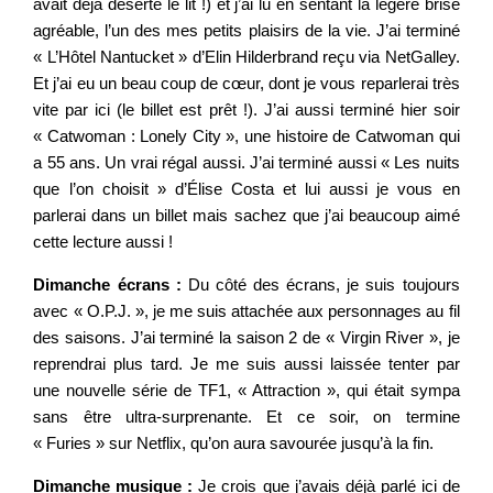
avait déjà déserté le lit !) et j’ai lu en sentant la légère brise
agréable, l’un des mes petits plaisirs de la vie. J’ai terminé
« L’Hôtel Nantucket » d’Elin Hilderbrand reçu via NetGalley.
Et j’ai eu un beau coup de cœur, dont je vous reparlerai très
vite par ici (le billet est prêt !). J’ai aussi terminé hier soir
« Catwoman : Lonely City », une histoire de Catwoman qui
a 55 ans. Un vrai régal aussi. J’ai terminé aussi « Les nuits
que l’on choisit » d’Élise Costa et lui aussi je vous en
parlerai dans un billet mais sachez que j’ai beaucoup aimé
cette lecture aussi !
Dimanche écrans :
Du côté des écrans, je suis toujours
avec « O.P.J. », je me suis attachée aux personnages au fil
des saisons. J’ai terminé la saison 2 de « Virgin River », je
reprendrai plus tard. Je me suis aussi laissée tenter par
une nouvelle série de TF1, « Attraction », qui était sympa
sans être ultra-surprenante. Et ce soir, on termine
« Furies » sur Netflix, qu’on aura savourée jusqu’à la fin.
Dimanche musique :
Je crois que j’avais déjà parlé ici de