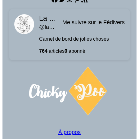
La planque à libellules
Me suivre sur le Fédivers
@laplanquealibellules.fr@www.laplanquealibellules.fr
Carnet de bord de jolies choses
764
articles
0
abonné
À propos