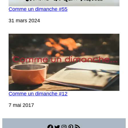
Comme un dimanche #55
Date
31 mars 2024
Comme un dimanche #12
Date
7 mai 2017
Facebook
Twitter
Instagram
Pinterest
Flux RSS