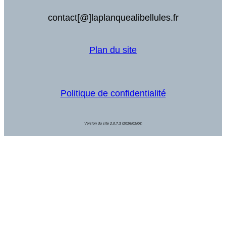
contact[@]laplanquealibellules.fr
Plan du site
Politique de confidentialité
Version du site 2.0.
7.3 (2026/02/06)