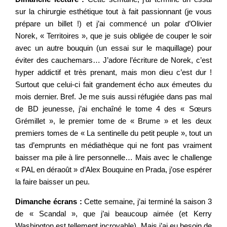
sur la chirurgie esthétique tout à fait passionnant (je vous
prépare un billet !) et j’ai commencé un polar d’Olivier
Norek, « Territoires », que je suis obligée de couper le soir
avec un autre bouquin (un essai sur le maquillage) pour
éviter des cauchemars… J’adore l’écriture de Norek, c’est
hyper addictif et très prenant, mais mon dieu c’est dur !
Surtout que celui-ci fait grandement écho aux émeutes du
mois dernier. Bref. Je me suis aussi réfugiée dans pas mal
de BD jeunesse, j’ai enchaîné le tome 4 des « Sœurs
Grémillet », le premier tome de « Brume » et les deux
premiers tomes de « La sentinelle du petit peuple », tout un
tas d’emprunts en médiathèque qui ne font pas vraiment
baisser ma pile à lire personnelle… Mais avec le challenge
« PAL en déraoût » d’Alex Bouquine en Prada, j’ose espérer
la faire baisser un peu.
Dimanche écrans :
Cette semaine, j’ai terminé la saison 3
de « Scandal », que j’ai beaucoup aimée (et Kerry
Washington est tellement incroyable). Mais j’ai eu besoin de