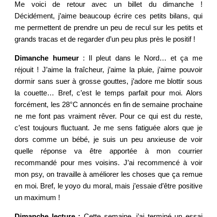
Me voici de retour avec un billet du dimanche !
Décidément, j’aime beaucoup écrire ces petits bilans, qui
me permettent de prendre un peu de recul sur les petits et
grands tracas et de regarder d’un peu plus près le positif !
Dimanche humeur
: Il pleut dans le Nord… et ça me
réjouit ! J’aime la fraîcheur, j’aime la pluie, j’aime pouvoir
dormir sans suer à grosse gouttes, j’adore me blottir sous
la couette… Bref, c’est le temps parfait pour moi. Alors
forcément, les 28°C annoncés en fin de semaine prochaine
ne me font pas vraiment rêver. Pour ce qui est du reste,
c’est toujours fluctuant. Je me sens fatiguée alors que je
dors comme un bébé, je suis un peu anxieuse de voir
quelle réponse va être apportée à mon courrier
recommandé pour mes voisins. J’ai recommencé à voir
mon psy, on travaille à améliorer les choses que ça remue
en moi. Bref, le yoyo du moral, mais j’essaie d’être positive
un maximum !
Dimanche lecture :
Cette semaine, j’ai terminé un essai