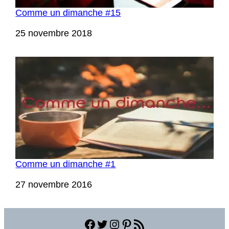
Comme un dimanche #15
Date
25 novembre 2018
Comme un dimanche #1
Date
27 novembre 2016
Facebook
Twitter
Instagram
Pinterest
Flux RSS