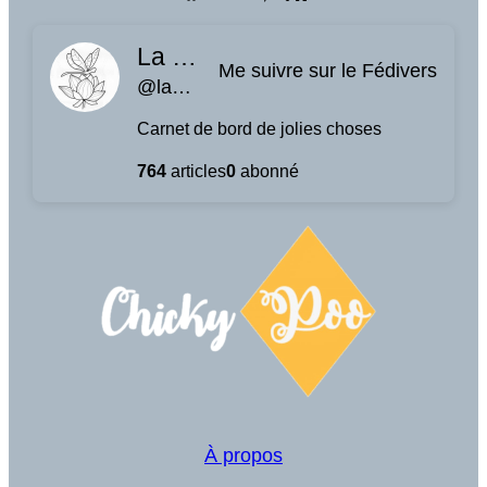
La planque à libellules
Me suivre sur le Fédivers
@laplanquealibellules.fr@www.laplanquealibellules.fr
Carnet de bord de jolies choses
764
articles
0
abonné
À propos