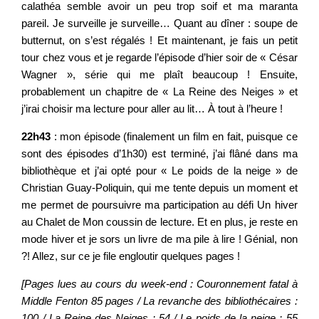
calathéa semble avoir un peu trop soif et ma maranta
pareil. Je surveille je surveille… Quant au dîner : soupe de
butternut, on s’est régalés ! Et maintenant, je fais un petit
tour chez vous et je regarde l’épisode d’hier soir de « César
Wagner », série qui me plaît beaucoup ! Ensuite,
probablement un chapitre de « La Reine des Neiges » et
j’irai choisir ma lecture pour aller au lit… À tout à l’heure !
22h43
: mon épisode (finalement un film en fait, puisque ce
sont des épisodes d’1h30) est terminé, j’ai flâné dans ma
bibliothèque et j’ai opté pour « Le poids de la neige » de
Christian Guay-Poliquin, qui me tente depuis un moment et
me permet de poursuivre ma participation au défi Un hiver
au Chalet de Mon coussin de lecture. Et en plus, je reste en
mode hiver et je sors un livre de ma pile à lire ! Génial, non
?! Allez, sur ce je file engloutir quelques pages !
[Pages lues au cours du week-end : Couronnement fatal à
Middle Fenton 85 pages / La revanche des bibliothécaires :
100 / La Reine des Neiges : 54 / Le poids de la neige : 55