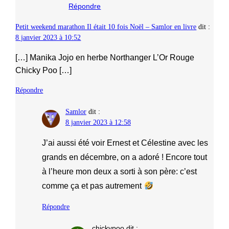
Répondre
Petit weekend marathon Il était 10 fois Noël – Samlor en livre
dit :
8 janvier 2023 à 10:52
[…] Manika Jojo en herbe Northanger L’Or Rouge
Chicky Poo […]
Répondre
Samlor
dit :
8 janvier 2023 à 12:58
J’ai aussi été voir Ernest et Célestine avec les
grands en décembre, on a adoré ! Encore tout
à l’heure mon deux a sorti à son père: c’est
comme ça et pas autrement
Répondre
chickypoo
dit :