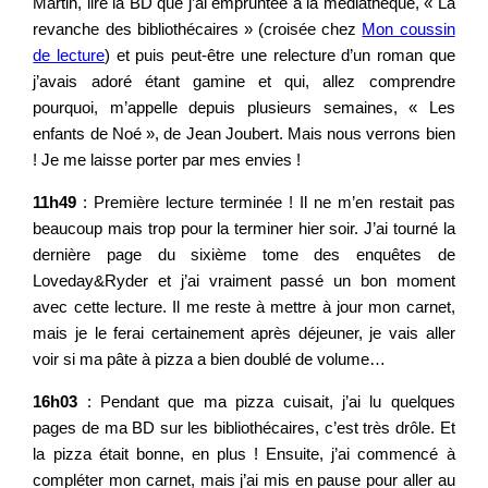
Martin, lire la BD que j’ai empruntée à la médiathèque, « La
revanche des bibliothécaires » (croisée chez
Mon coussin
de lecture
) et puis peut-être une relecture d’un roman que
j’avais adoré étant gamine et qui, allez comprendre
pourquoi, m’appelle depuis plusieurs semaines, « Les
enfants de Noé », de Jean Joubert. Mais nous verrons bien
! Je me laisse porter par mes envies !
11h49
: Première lecture terminée ! Il ne m’en restait pas
beaucoup mais trop pour la terminer hier soir. J’ai tourné la
dernière page du sixième tome des enquêtes de
Loveday&Ryder et j’ai vraiment passé un bon moment
avec cette lecture. Il me reste à mettre à jour mon carnet,
mais je le ferai certainement après déjeuner, je vais aller
voir si ma pâte à pizza a bien doublé de volume…
16h03
: Pendant que ma pizza cuisait, j’ai lu quelques
pages de ma BD sur les bibliothécaires, c’est très drôle. Et
la pizza était bonne, en plus ! Ensuite, j’ai commencé à
compléter mon carnet, mais j’ai mis en pause pour aller au