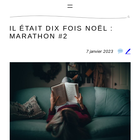
Aller
au
contenu
IL ÉTAIT DIX FOIS NOËL :
MARATHON #2
🖊
7 janvier 2023