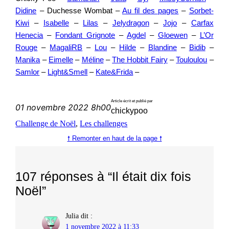
Didine
– Duchesse Wombat –
Au fil des pages
–
Sorbet-
Kiwi
–
Isabelle
–
Lilas
–
Jelydragon
–
Jojo
–
Carfax
Henecia
–
Fondant Grignote
–
Agdel
–
Gloewen
–
L’Or
Rouge
–
MagaliRB
–
Lou
–
Hilde
–
Blandine
–
Bidib
–
Manika
–
Eimelle
–
Méline
–
The Hobbit Fairy
–
Touloulou
–
Samlor
–
Light&Smell
–
Kate&Frida
–
Article écrit et publié par
01 novembre 2022 8h00
chickypoo
Challenge de Noël
, 
Les challenges
🠕 Remonter en haut de la page 🠕
107 réponses à “Il était dix fois
Noël”
Julia
dit :
1 novembre 2022 à 11:33