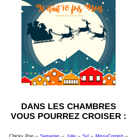
DANS LES CHAMBRES
VOUS POURREZ CROISER :
Chicky Poo –
Samarian
–
Julia
–
Syl
–
MissyCornish
–