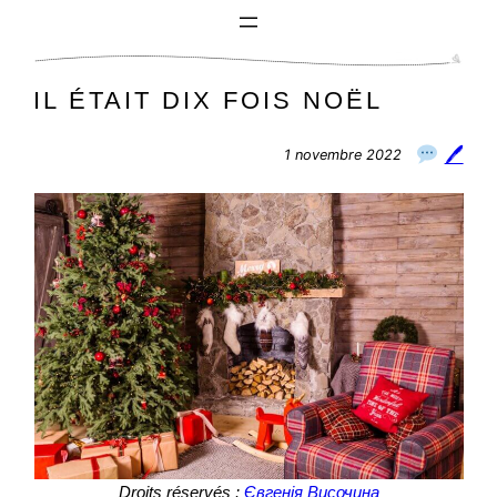
Aller
au
contenu
IL ÉTAIT DIX FOIS NOËL
🖊
1 novembre 2022
Droits réservés :
Євгенія Височина