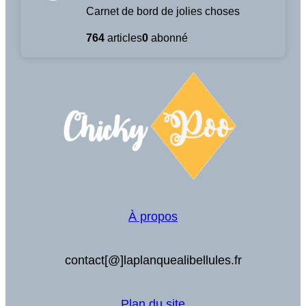
Carnet de bord de jolies choses
764
articles
0
abonné
À propos
contact[@]laplanquealibellules.fr
Plan du site