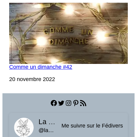
Comme un dimanche #42
Date
20 novembre 2022
Facebook
Twitter
Instagram
Pinterest
Flux RSS
La planque à libellules
Me suivre sur le Fédivers
@laplanquealibellules.fr@www.laplanquealibellules.fr