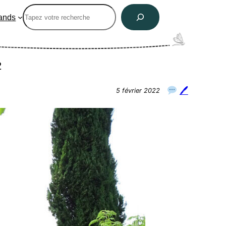
Rechercher
ands
2
🖊
5 février 2022