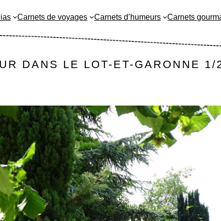
ias
Carnets de voyages
Carnets d’humeurs
Carnets gourm
OUR DANS LE LOT-ET-GARONNE 1/