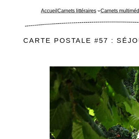
Aller
Accueil
Carnets littéraires
Carnets multiméd
au
contenu
CARTE POSTALE #57 : SÉJ