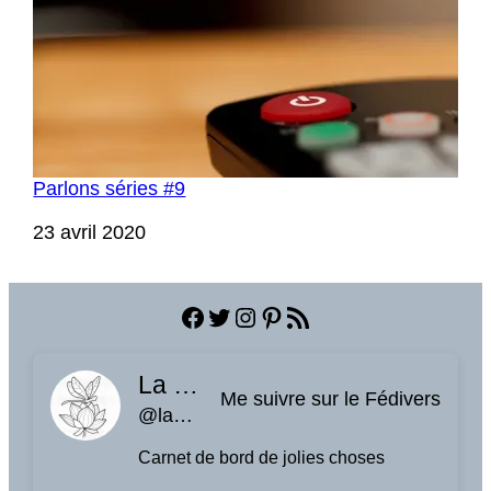
Parlons séries #9
Date
23 avril 2020
Facebook
Twitter
Instagram
Pinterest
Flux RSS
La planque à libellules
Me suivre sur le Fédivers
@laplanquealibellules.fr@www.laplanquealibellules.fr
Carnet de bord de jolies choses