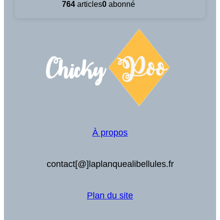
764
articles
0
abonné
À propos
contact[@]laplanquealibellules.fr
Plan du site