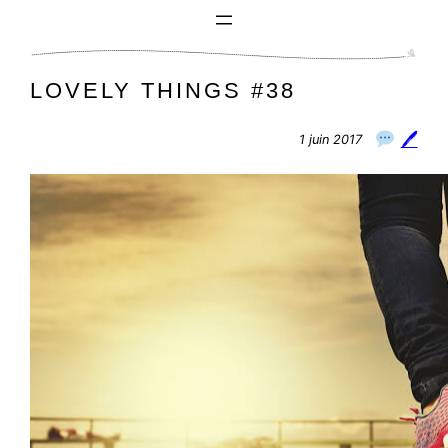
Aller
au
contenu
LOVELY THINGS #38
🖊
1 juin 2017