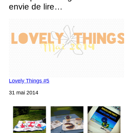
envie de lire…
Lovely Things #5
Date
31 mai 2014