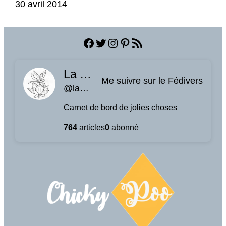
Date
30 avril 2014
Facebook
Twitter
Instagram
Pinterest
Flux RSS
La planque à libellules
Me suivre sur le Fédivers
@laplanquealibellules.fr@www.laplanquealibellules.fr
Carnet de bord de jolies choses
764
articles
0
abonné