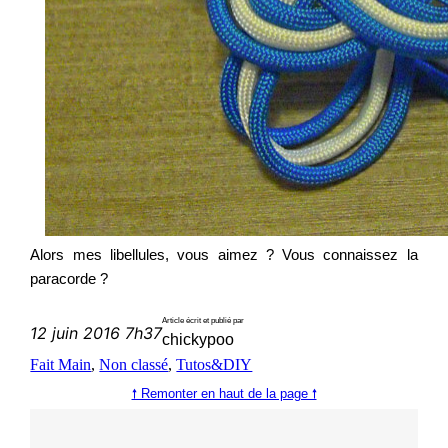
Alors mes libellules, vous aimez ? Vous connaissez la
paracorde ?
Article écrit et publié par
12 juin 2016 7h37
chickypoo
Fait Main
, 
Non classé
, 
Tutos&DIY
🠕 Remonter en haut de la page 🠕