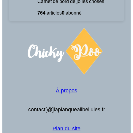
Carnet de bord de jolies choses
764
articles
0
abonné
À propos
contact[@]laplanquealibellules.fr
Plan du site