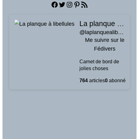
Facebook
Twitter
Instagram
Pinterest
Flux RSS
La planque à libellules
Me suivre sur le Fédivers
@laplanquealibellules.fr@www.laplanquealibellules.fr
Carnet de bord de jolies choses
764
articles
0
abonné
À propos