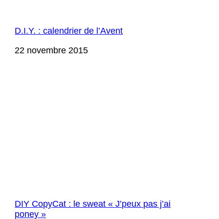
D.I.Y. : calendrier de l’Avent
Date
22 novembre 2015
DIY CopyCat : le sweat « J’peux pas j’ai
poney »