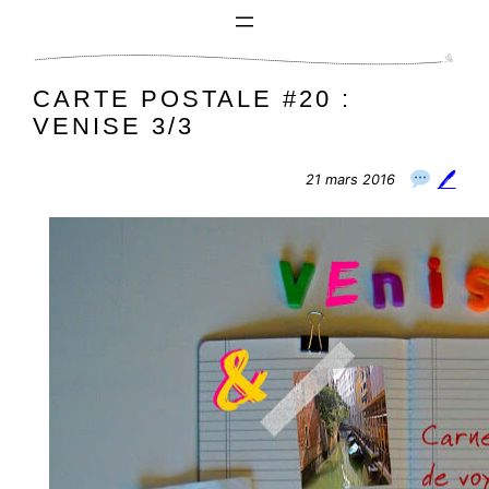
Aller
au
contenu
CARTE POSTALE #20 :
VENISE 3/3
🖊
21 mars 2016