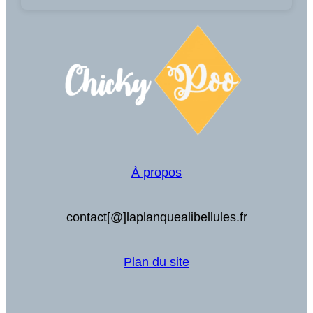
À propos
contact[@]laplanquealibellules.fr
Plan du site