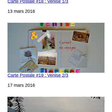
Carte Postale #18 : Venise 1/3
Date
13 mars 2016
Carte Postale #19 : Venise 2/3
Date
17 mars 2016