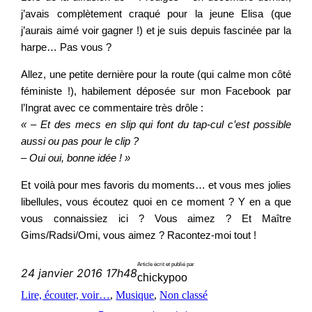
j’avais complètement craqué pour la jeune Elisa (que
j’aurais aimé voir gagner !) et je suis depuis fascinée par la
harpe… Pas vous ?
Allez, une petite dernière pour la route (qui calme mon côté
féministe !), habilement déposée sur mon Facebook par
l’Ingrat avec ce commentaire très drôle :
« – Et des mecs en slip qui font du tap-cul c’est possible
aussi ou pas pour le clip ?
– Oui oui, bonne idée ! »
Et voilà pour mes favoris du moments… et vous mes jolies
libellules, vous écoutez quoi en ce moment ? Y en a que
vous connaissiez ici ? Vous aimez ? Et Maître
Gims/Radsi/Omi, vous aimez ? Racontez-moi tout !
Article écrit et publié par
24 janvier 2016 17h48
chickypoo
Lire, écouter, voir…
, 
Musique
, 
Non classé