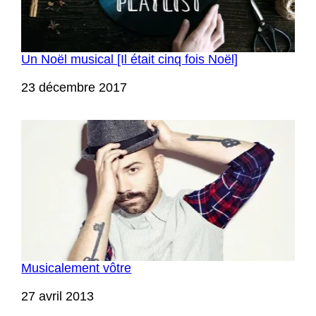
Un Noël musical [Il était cinq fois Noël]
Date
23 décembre 2017
Musicalement vôtre
Date
27 avril 2013