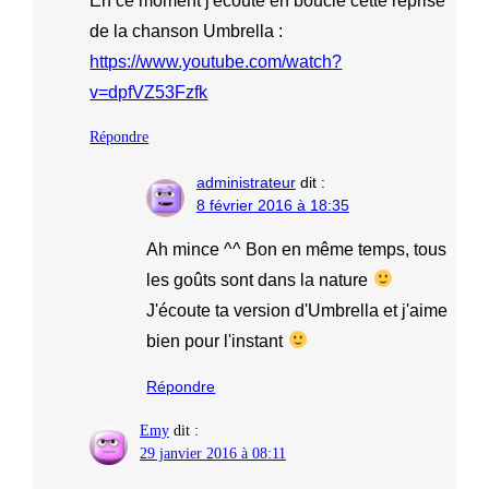
En ce moment j'écoute en boucle cette reprise
de la chanson Umbrella :
https://www.youtube.com/watch?
v=dpfVZ53Fzfk
Répondre
administrateur
dit :
8 février 2016 à 18:35
Ah mince ^^ Bon en même temps, tous
les goûts sont dans la nature
J'écoute ta version d'Umbrella et j'aime
bien pour l'instant
Répondre
Emy
dit :
29 janvier 2016 à 08:11