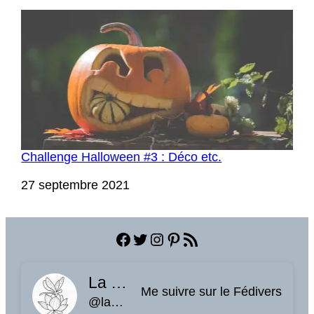
Challenge Halloween #3 : Déco etc.
Date
27 septembre 2021
Facebook
Twitter
Instagram
Pinterest
Flux RSS
La planque à libellules
Me suivre sur le Fédivers
@laplanquealibellules.fr@www.laplanquealibellules.fr