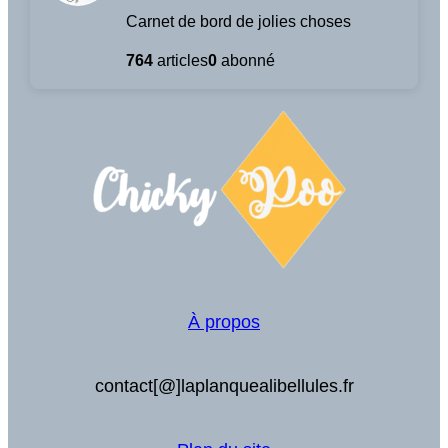
Carnet de bord de jolies choses
764
articles
0
abonné
À propos
contact[@]laplanquealibellules.fr