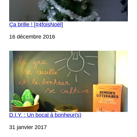
Ça brille ! [#4foisNoël]
Date
16 décembre 2016
D.I.Y. : Un bocal à bonheur(s)
Date
31 janvier 2017