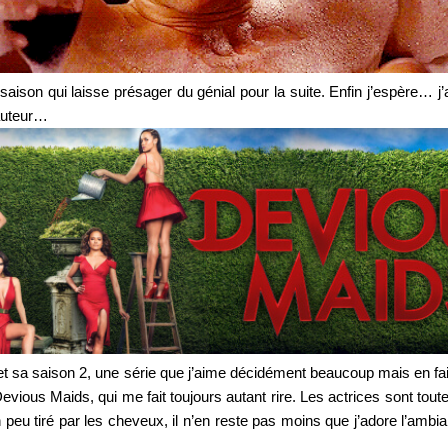
saison qui laisse présager du génial pour la suite. Enfin j’espère… j
hauteur…
 et sa saison 2, une série que j’aime décidément beaucoup mais en fa
 Devious Maids, qui me fait toujours autant rire. Les actrices sont to
eu tiré par les cheveux, il n’en reste pas moins que j’adore l’ambianc