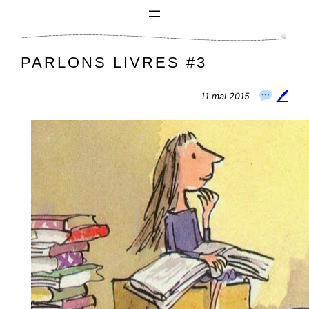
Aller
au
contenu
PARLONS LIVRES #3
🖊
11 mai 2015