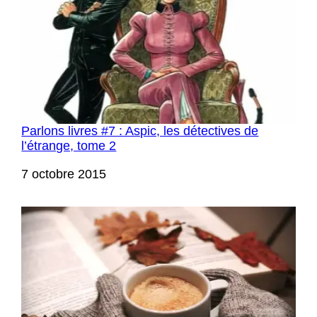
Parlons livres #7 : Aspic, les détectives de
l’étrange, tome 2
Date
7 octobre 2015