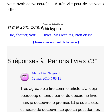
vous avoir convaincu(e)s… À très vite pour de nouveaux
billets !
Article écrit et publié par
11 mai 2015 20h09
chickypoo
Lire, écouter, voir…
, 
Livres
, 
Mes lectures
, 
Non classé
🠕 Remonter en haut de la page 🠕
8 réponses à “Parlons livres #3”
Marie Des Neiges
dit :
12 mai 2015 à 08:15
Très agréable à lire comme article. J'ai déjà
beaucoup entendu parler du deuxième livre,
mais je découvre le premier. Et je suis assez
curieuse de découvrir ce que ça peut donner.