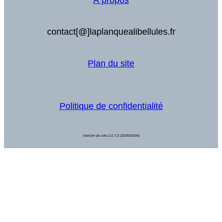
À propos
contact[@]laplanquealibellules.fr
Plan du site
Politique de confidentialité
Version du site 2.0.
7.3 (2026/02/06)