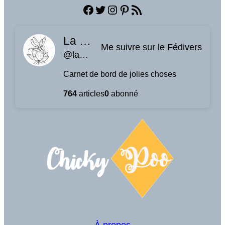
Facebook
Twitter
Instagram
Pinterest
Flux RSS
La planque à libellules
Me suivre sur le Fédivers
@laplanquealibellules.fr@www.laplanquealibellules.fr
Carnet de bord de jolies choses
764
articles
0
abonné