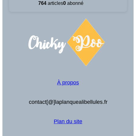
764
articles
0
abonné
À propos
contact[@]laplanquealibellules.fr
Plan du site