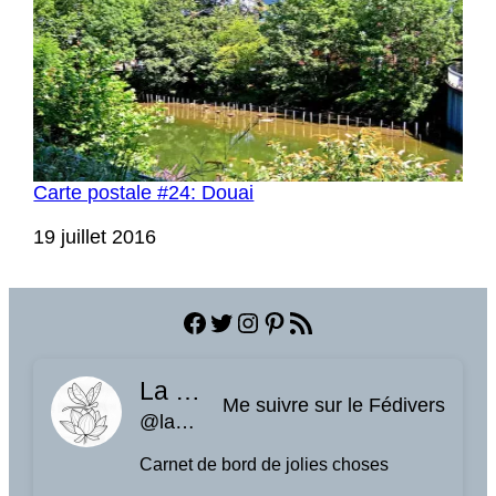
Carte postale #24: Douai
Date
19 juillet 2016
Facebook
Twitter
Instagram
Pinterest
Flux RSS
La planque à libellules
Me suivre sur le Fédivers
@laplanquealibellules.fr@www.laplanquealibellules.fr
Carnet de bord de jolies choses