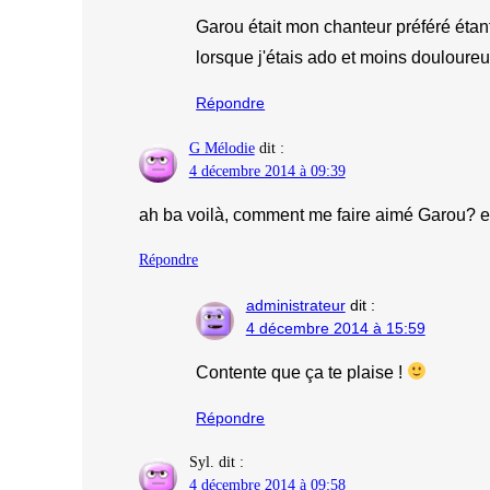
Garou était mon chanteur préféré étant
lorsque j'étais ado et moins douloure
Répondre
G Mélodie
dit :
4 décembre 2014 à 09:39
ah ba voilà, comment me faire aimé Garou? e
Répondre
administrateur
dit :
4 décembre 2014 à 15:59
Contente que ça te plaise !
Répondre
Syl.
dit :
4 décembre 2014 à 09:58