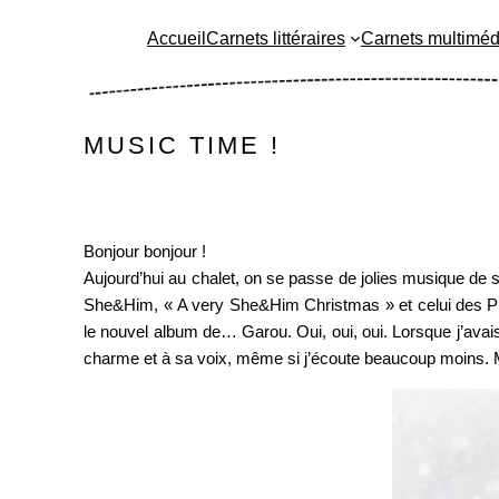
Aller
Accueil
Carnets littéraires
Carnets multiméd
au
contenu
MUSIC TIME !
Bonjour bonjour !
Aujourd’hui au chalet, on se passe de jolies musique de s
She&Him, « A very She&Him Christmas » et celui des Pupp
le nouvel album de… Garou. Oui, oui, oui. Lorsque j’avais
charme et à sa voix, même si j’écoute beaucoup moins. Ma