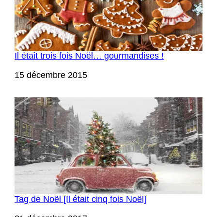
Il était trois fois Noël… gourmandises !
Date
15 décembre 2015
Tag de Noël [Il était cinq fois Noël]