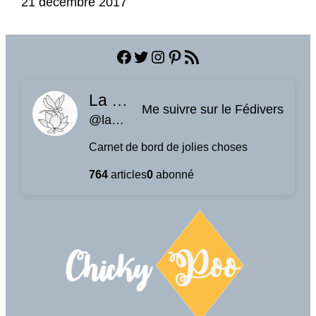
Date
21 décembre 2017
Facebook
Twitter
Instagram
Pinterest
Flux RSS
La planque à libellules
Me suivre sur le Fédivers
@laplanquealibellules.fr@www.laplanquealibellules.fr
Carnet de bord de jolies choses
764
articles
0
abonné