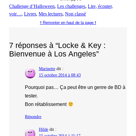
Challenge d’Halloween
, 
Les challenges
, 
Lire, écouter,
voir…
, 
Livres
, 
Mes lectures
, 
Non classé
🠕 Remonter en haut de la page 🠕
7 réponses à “Locke & Key :
Bienvenue à Los Angeles”
Marinette
dit :
15 octobre 2014 à 08:43
Pourquoi pas… Ça peut être un genre de BD à
tester.
Bon rétablissement
Répondre
Hilde
dit :
15 octobre 2014 à 11:17