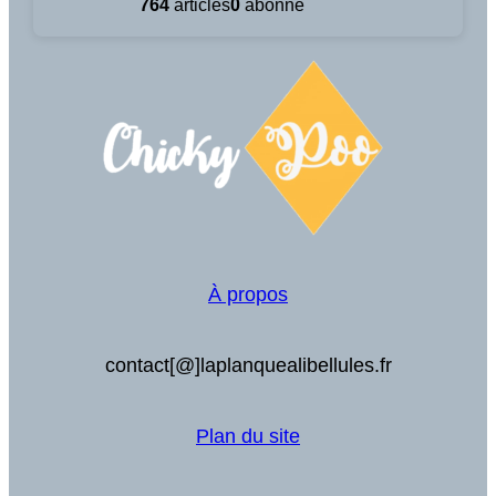
764
articles
0
abonné
À propos
contact[@]laplanquealibellules.fr
Plan du site