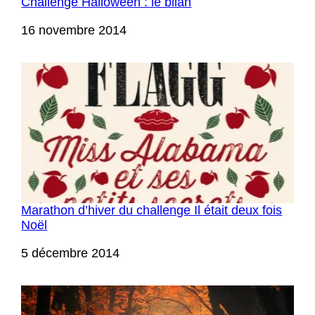
Challenge Halloween : le bilan
Date
16 novembre 2014
Marathon d’hiver du challenge Il était deux fois
Noël
Date
5 décembre 2014