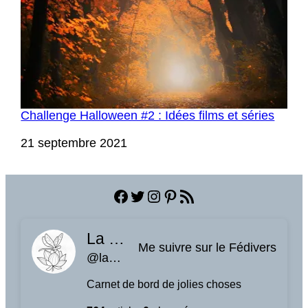
Challenge Halloween #2 : Idées films et séries
Date
21 septembre 2021
Facebook
Twitter
Instagram
Pinterest
Flux RSS
La planque à libellules
Me suivre sur le Fédivers
@laplanquealibellules.fr@www.laplanquealibellules.fr
Carnet de bord de jolies choses