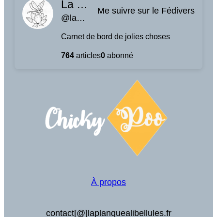
La planque à libellules
Me suivre sur le Fédivers
@laplanquealibellules.fr@www.laplanquealibellules.fr
Carnet de bord de jolies choses
764
articles
0
abonné
À propos
contact[@]laplanquealibellules.fr