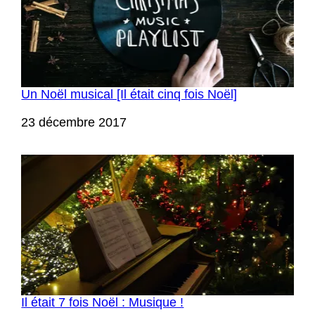
Un Noël musical [Il était cinq fois Noël]
Date
23 décembre 2017
Il était 7 fois Noël : Musique !