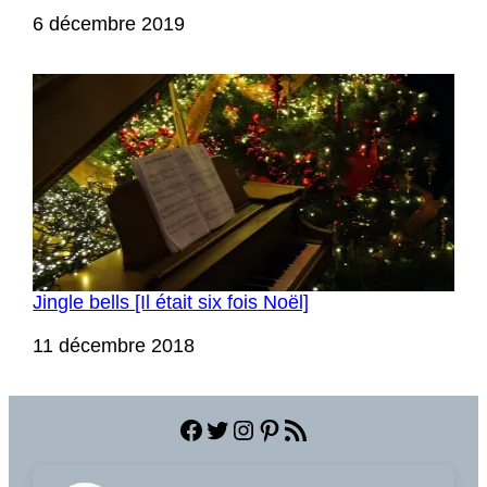
Date
6 décembre 2019
Jingle bells [Il était six fois Noël]
Date
11 décembre 2018
Facebook
Twitter
Instagram
Pinterest
Flux RSS