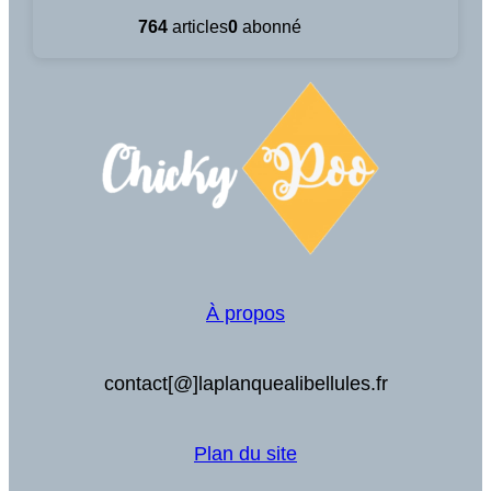
764
articles
0
abonné
À propos
contact[@]laplanquealibellules.fr
Plan du site