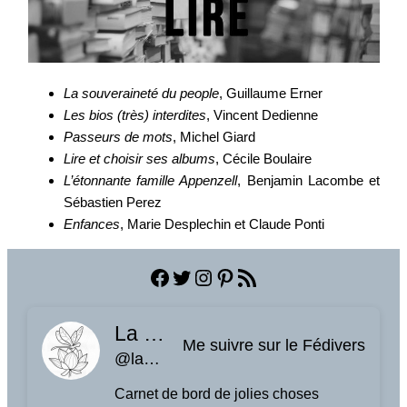
La souveraineté du people
, Guillaume Erner
Les bios (très) interdites
, Vincent Dedienne
Passeurs de mots
, Michel Giard
Lire et choisir ses albums
, Cécile Boulaire
L’étonnante famille Appenzell
, Benjamin Lacombe et
Sébastien Perez
Enfances
, Marie Desplechin et Claude Ponti
Facebook
Twitter
Instagram
Pinterest
Flux RSS
La planque à libellules
Me suivre sur le Fédivers
@laplanquealibellules.fr@www.laplanquealibellules.fr
Carnet de bord de jolies choses