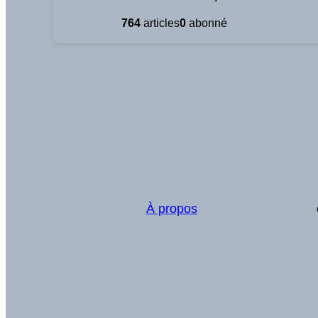
764
articles
0
abonné
À propos