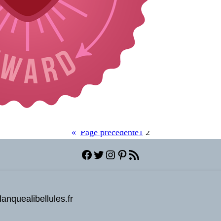
«
Page précédente
1
2
Facebook
Twitter
Instagram
Pinterest
Flux RSS
anquealibellules.fr