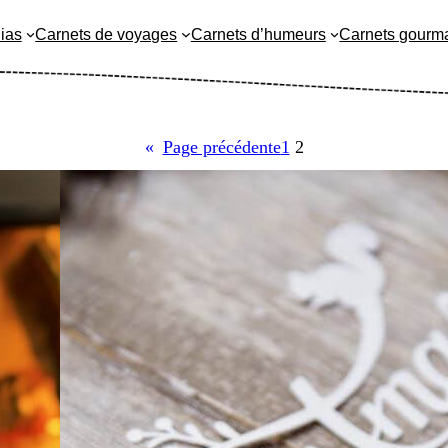
ias
Carnets de voyages
Carnets d’humeurs
Carnets gourm
«
Page précédente
1
2