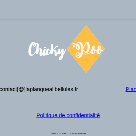
contact[@]laplanquealibellules.fr
Plan
Politique de confidentialité
Version du site 2.0.
7.3 (2026/02/06)