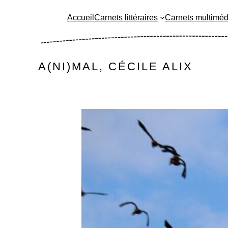
Aller
Accueil
Carnets littéraires
Carnets multiméd
au
contenu
A(NI)MAL, CÉCILE ALIX