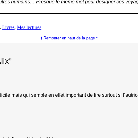
 autres humains… Presque le même mot pour désigner ces voyageur
, 
Livres
, 
Mes lectures
🠕 Remonter en haut de la page 🠕
lix”
cile mais qui semble en effet important de lire surtout si l’autri