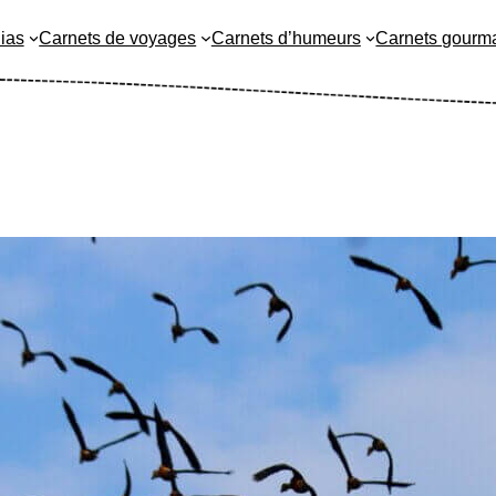
ias
Carnets de voyages
Carnets d’humeurs
Carnets gourm